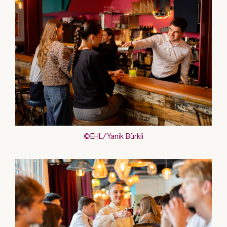
©EHL/Yanik Bürkli