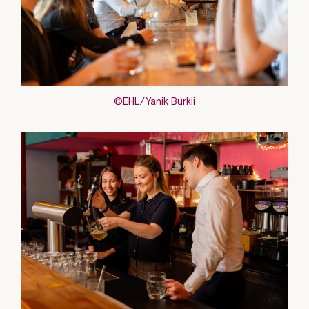
©EHL/Yanik Bürkli