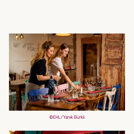
©EHL/Yanik Bürkli