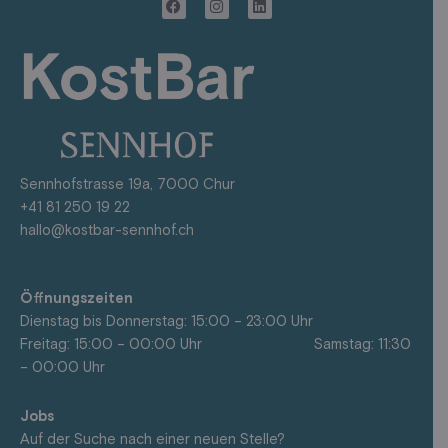
F
I
L
a
n
i
c
s
n
e
t
k
b
a
e
o
g
d
o
r
i
k
a
n
m
Sennhofstrasse 19a, 7000 Chur
+41 81 250 19 22
hallo@kostbar-sennhof.ch
Öffnungszeiten
Dienstag bis Donnerstag: 15:00 – 23:00 Uhr
Freitag: 15:00 – 00:00 Uhr Samstag: 11:30
– 00:00 Uhr
Jobs
Auf der Suche nach einer neuen Stelle?