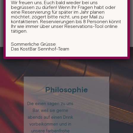
Wir freuen uns, Euch bald wieder bei uns
begrüssen zu dürfen! Wenn Ihr Fragen habt oder
eine Reservierung für später im Jahr planen
möchtet, zögert bitte nicht, uns per Mail zu
kontaktieren. Reservierungen bis 8 Personen könnt
Ihr wie immer über unser Reservations-Tool online
tätigen.
Sommerliche Grüsse
Das KostBar Sennhof-Team
Philosophie
Die einen sagen zu uns
Bar, weil sie gerne
abends auf einen Drink
vorbeikommen und in
unsere farbenfrohe