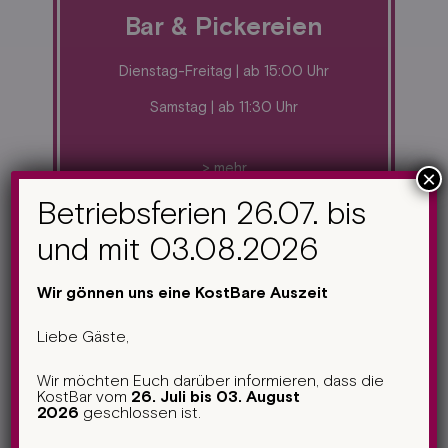
Bar & Pickereien
Dienstag-Freitag |
ab 15:00 Uhr
Samstag | ab 11:30 Uhr
> mehr
×
Betriebsferien 26.07. bis
und mit 03.08.2026
Feste & Events
Wir gönnen uns eine KostBare Auszeit
Liebe Gäste,
Restaurant und Eventraum in der Churer
Altstadt – das ist die KostBar
Wir möchten Euch darüber informieren, dass die
KostBar vom
26. Juli bis 03. August
2026
geschlossen ist.
> mehr